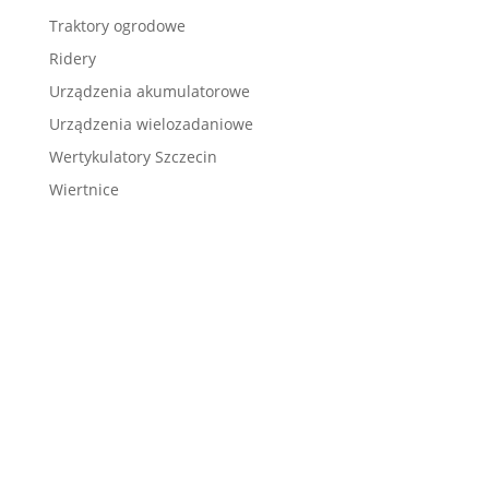
Traktory ogrodowe
Ridery
Urządzenia akumulatorowe
Urządzenia wielozadaniowe
Wertykulatory Szczecin
Wiertnice
ul. Klonowica 5
71-241 Szczecin
tel.: 91 439 23 32
tel. kom.: 661 67 72 66
biuro@kosiarki.szczecin.pl