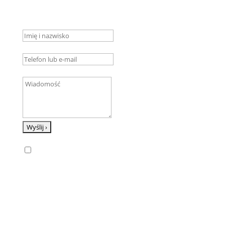
sklep@kosiarki.szczecin.pl
Wyślij nam wiadomość
Imię i nazwisko
Telefon lub e-mail
Wiadomość
Zgoda
Wyrażam zgodę na przetwarzanie moich danych
osobowych zgodnie z przepisami ustawy z dnia 10
maja 2018 r. o ochronie danych osobowych,
Rozporządzenia Parlamentu Europejskiego i Rady
(UE) 2016/679 z dnia 27 kwietnia 2016 r. w sprawie
ochrony osób fizycznych w związku z przetwarzaniem
danych osobowych i w sprawie swobodnego