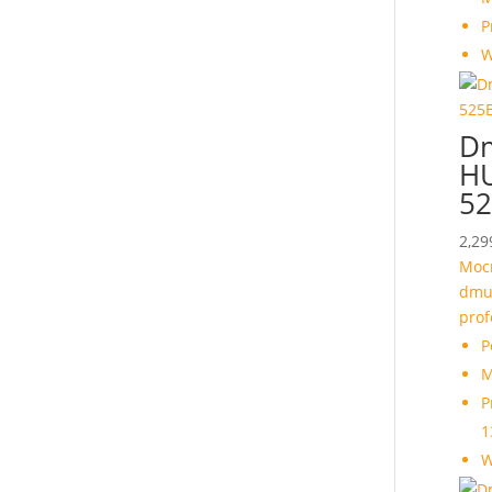
P
W
D
H
5
2,29
Moc
dmu
prof
P
M
P
1
W