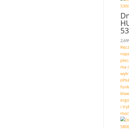
D
H
53
2,69
Ręc
napę
plec
ma n
wytr
(IPX
funk
klaw
erg
i tr
moc