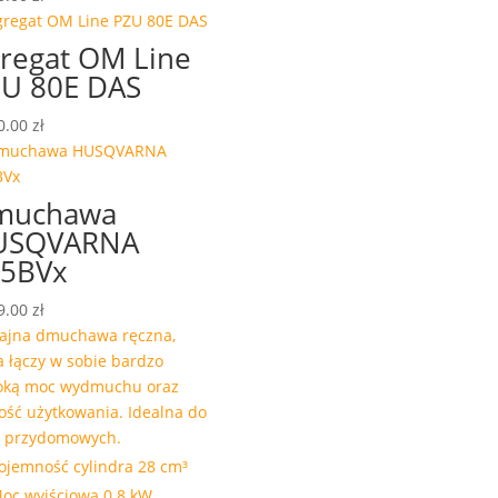
regat OM Line
U 80E DAS
0.00
zł
muchawa
USQVARNA
25BVx
9.00
zł
ajna dmuchawa ręczna,
a łączy w sobie bardzo
oką moc wydmuchu oraz
ość użytkowania. Idealna do
c przydomowych.
ojemność cylindra 28 cm³
oc wyjściowa 0.8 kW