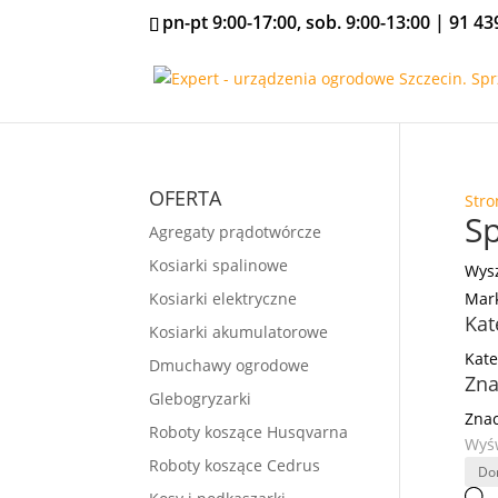
pn-pt 9:00-17:00, sob. 9:00-13:00 |
91 43
OFERTA
Stro
S
Agregaty prądotwórcze
Kosiarki spalinowe
Wysz
Kosiarki elektryczne
Mar
Kat
Kosiarki akumulatorowe
Kate
Dmuchawy ogrodowe
Zna
Glebogryzarki
Znac
Roboty koszące Husqvarna
Wyśw
Roboty koszące Cedrus