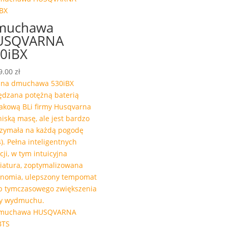
muchawa
USQVARNA
0iBX
9.00
zł
zna dmuchawa 530iBX
dzana potężną baterią
akową BLi firmy Husqvarna
iską masę, ale jest bardzo
zymała na każdą pogodę
4). Pełna inteligentnych
cji, w tym intuicyjna
iatura, zoptymalizowana
onomia, ulepszony tempomat
yb tymczasowego zwiększenia
y wydmuchu.