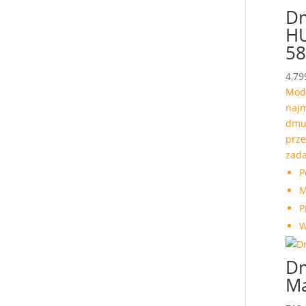
D
H
58
4,79
Mod
najm
dmu
prz
zada
P
M
P
W
Dm
Ma