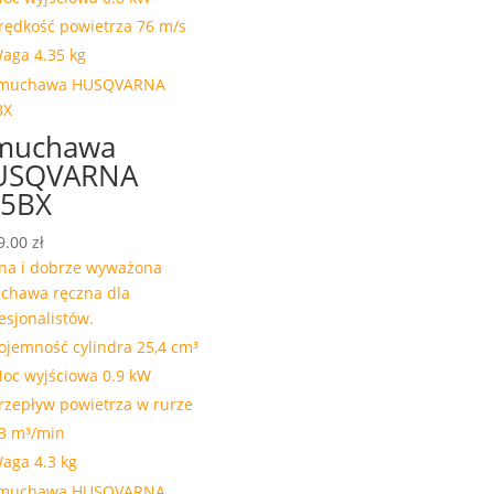
rędkość powietrza 76 m/s
aga 4.35 kg
muchawa
USQVARNA
25BX
9.00
zł
na i dobrze wyważona
chawa ręczna dla
esjonalistów.
ojemność cylindra 25,4 cm³
oc wyjściowa 0.9 kW
rzepływ powietrza w rurze
3 m³/min
aga 4.3 kg