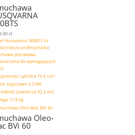
muchawa
USQVARNA
0BTS
9.00
zł
el Husqvarna 580BTS to
ocniejsza profesjonalna
chawa plecakowa,
eznaczona do wymagających
ń.
ojemność cylindra 75.6 cm³
oc wyjściowa 3.3 kW
rędkość powietrza 92.2 m/s
aga 11.8 kg
uchawa Oleo-
c BVi 60