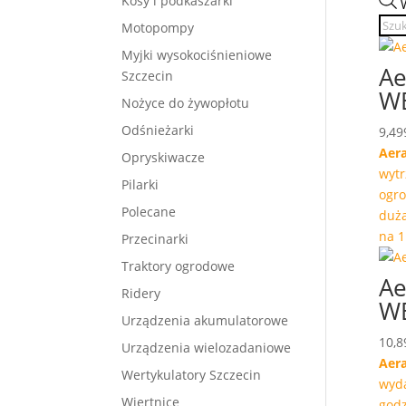
Kosy i podkaszarki
Motopompy
Myjki wysokociśnieniowe
Ae
Szczecin
W
Nożyce do żywopłotu
Odśnieżarki
9,49
Aer
Opryskiwacze
wytr
Pilarki
ogro
Polecane
duż
na 1
Przecinarki
Traktory ogrodowe
Ae
Ridery
W
Urządzenia akumulatorowe
10,8
Urządzenia wielozadaniowe
Aer
Wertykulatory Szczecin
wyda
Wiertnice
godz