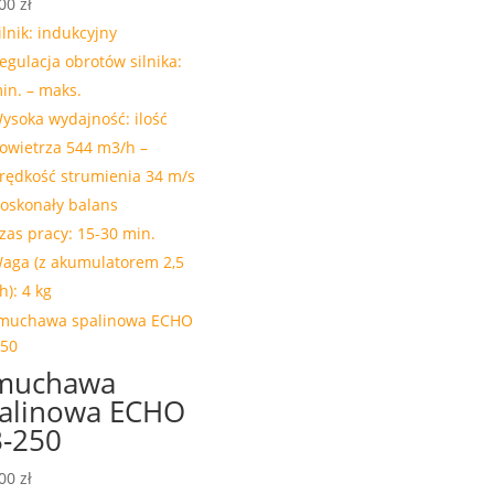
.00
zł
ilnik: indukcyjny
egulacja obrotów silnika:
in. – maks.
ysoka wydajność: ilość
owietrza 544 m3/h –
rędkość strumienia 34 m/s
oskonały balans
zas pracy: 15-30 min.
aga (z akumulatorem 2,5
h): 4 kg
muchawa
alinowa ECHO
-250
.00
zł