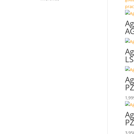
prac
Ag
AG
Ag
LS
Ag
PZ
1,99
Ag
PZ
3,95