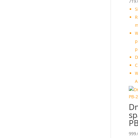
719
S
R
m
W
p
p
D
C
W
A
D
sp
PB
999