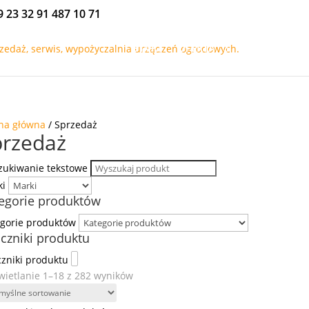
9 23 32
91 487 10 71
START
OFERTA
PROMOCJE
na główna
/ Sprzedaż
przedaż
ukiwanie tekstowe
ki
egorie produktów
gorie produktów
czniki produktu
zniki produktu
ietlanie 1–18 z 282 wyników