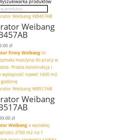
Wyszukiwarka produktów
rator Weibang
B457AB
9.00
zł
ator firmy Weibang
to
zymała maszyna do pracy w
dzie. Prosta konstrukcja i
a wydajność nawet 1600 m2
 godzinę
rator Weibang
B517AB
99.00
zł
ator Weibang
o wysokiej
jności 2700 m2 na 1
inę pracy zapewnia szybką