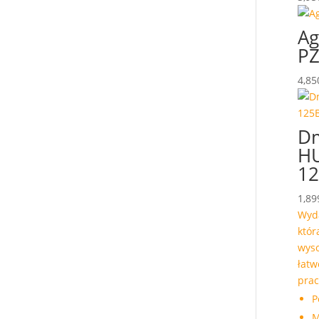
Ag
PZ
4,85
D
H
1
1,89
Wyd
któr
wys
łatw
pra
P
M