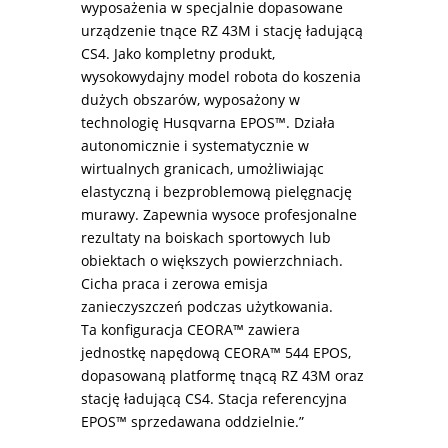
wyposażenia w specjalnie dopasowane
urządzenie tnące RZ 43M i stację ładującą
CS4. Jako kompletny produkt,
wysokowydajny model robota do koszenia
dużych obszarów, wyposażony w
technologię Husqvarna EPOS™. Działa
autonomicznie i systematycznie w
wirtualnych granicach, umożliwiając
elastyczną i bezproblemową pielęgnację
murawy. Zapewnia wysoce profesjonalne
rezultaty na boiskach sportowych lub
obiektach o większych powierzchniach.
Cicha praca i zerowa emisja
zanieczyszczeń podczas użytkowania.
Ta konfiguracja CEORA™ zawiera
jednostkę napędową CEORA™ 544 EPOS,
dopasowaną platformę tnącą RZ 43M oraz
stację ładującą CS4. Stacja referencyjna
EPOS™ sprzedawana oddzielnie.”