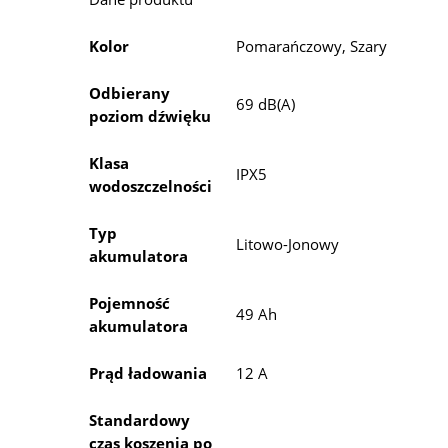
Kolor
Pomarańczowy, Szary
Odbierany
69 dB(A)
poziom dźwięku
Klasa
IPX5
wodoszczelności
Typ
Litowo-Jonowy
akumulatora
Pojemność
49 Ah
akumulatora
Prąd ładowania
12 A
Standardowy
czas koszenia po