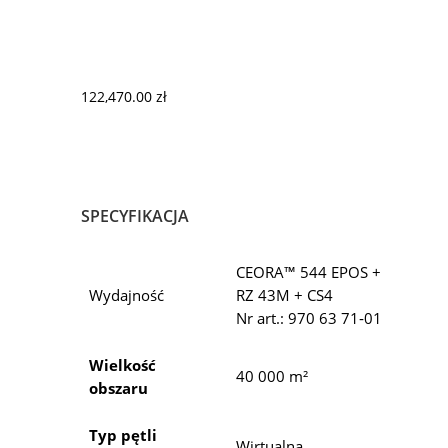
122,470.00
zł
SPECYFIKACJA
CEORA™ 544 EPOS +
Wydajność
RZ 43M + CS4
Nr art.: 970 63 71‑01
Wielkość
40 000 m²
obszaru
Typ pętli
Wirtualna