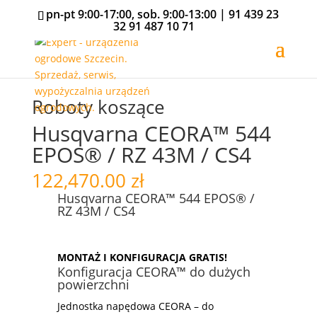
pn-pt 9:00-17:00, sob. 9:00-13:00 |
91 439 23
32
91 487 10 71
Roboty koszące
Husqvarna CEORA™ 544
EPOS® / RZ 43M / CS4
122,470.00
zł
Husqvarna CEORA™ 544 EPOS® /
RZ 43M / CS4
MONTAŻ I KONFIGURACJA GRATIS!
Konfiguracja CEORA™ do dużych
powierzchni
Jednostka napędowa CEORA – do