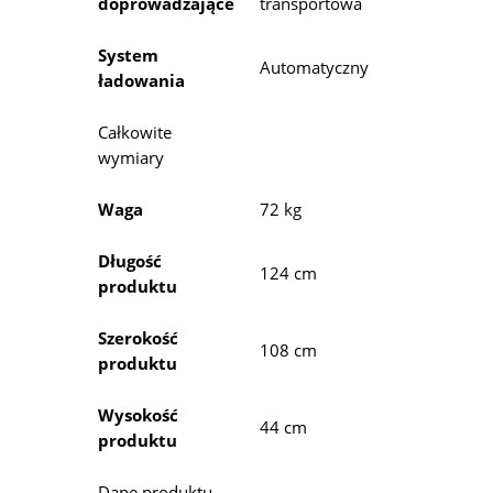
doprowadzające
transportowa
System
Automatyczny
ładowania
Całkowite
wymiary
Waga
72 kg
Długość
124 cm
produktu
Szerokość
108 cm
produktu
Wysokość
44 cm
produktu
Dane produktu