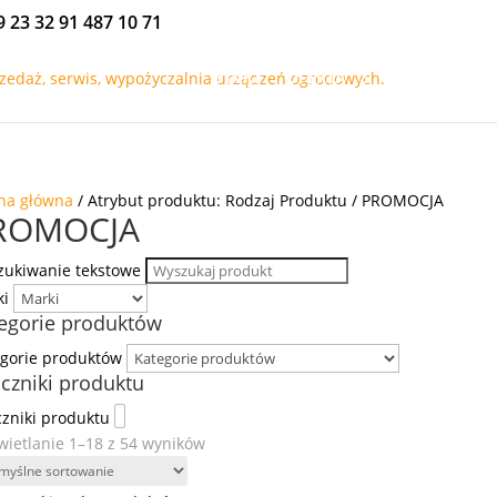
9 23 32
91 487 10 71
START
OFERTA
PROMOCJE
na główna
/ Atrybut produktu: Rodzaj Produktu / PROMOCJA
ROMOCJA
ukiwanie tekstowe
ki
egorie produktów
gorie produktów
czniki produktu
zniki produktu
ietlanie 1–18 z 54 wyników