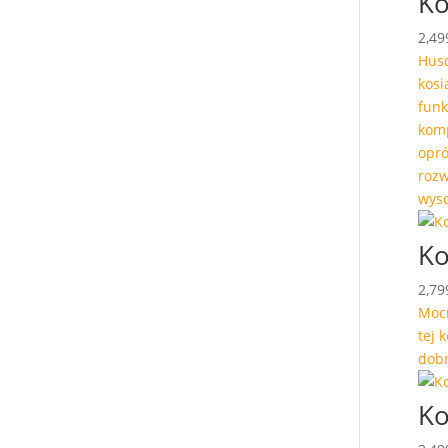
Ko
2,49
Husq
kosi
funk
kom
opró
rozw
wyso
Ko
2,79
Mocn
tej 
dobr
Ko