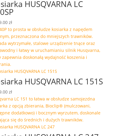
siarka HUSQVARNA LC
0SP
9.00
zł
40P to prosta w obsłudze kosiarka z napędem
nym, przeznaczona do mniejszych trawników.
ada wytrzymałe, stalowe urządzenie tnące oraz
awodny i łatwy w uruchamianiu silnik Husqvarna,
y zapewnia doskonałą wydajność koszenia i
rania.
siarka HUSQVARNA LC 151S
9.00
zł
varna LC 151 to łatwa w obsłudze samojezdna
arka z opcją zbierania, Bioclip® (mulczowani,
ępne dodatkowo) i bocznym wyrzutem, doskonale
jąca się do średnich i dużych trawników.