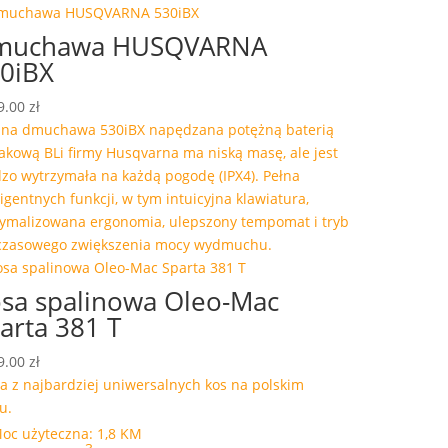
muchawa HUSQVARNA
0iBX
9.00
zł
zna dmuchawa 530iBX napędzana potężną baterią
akową BLi firmy Husqvarna ma niską masę, ale jest
zo wytrzymała na każdą pogodę (IPX4). Pełna
ligentnych funkcji, w tym intuicyjna klawiatura,
ymalizowana ergonomia, ulepszony tempomat i tryb
czasowego zwiększenia mocy wydmuchu.
sa spalinowa Oleo-Mac
arta 381 T
9.00
zł
a z najbardziej uniwersalnych kos na polskim
u.
oc użyteczna: 1,8 KM