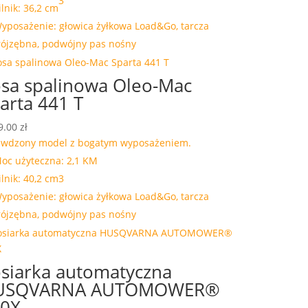
3
ilnik: 36,2 cm
yposażenie: głowica żyłkowa Load&Go, tarcza
rójzębna, podwójny pas nośny
sa spalinowa Oleo-Mac
arta 441 T
9.00
zł
awdzony model z bogatym wyposażeniem.
oc użyteczna: 2,1 KM
ilnik: 40,2 cm3
yposażenie: głowica żyłkowa Load&Go, tarcza
rójzębna, podwójny pas nośny
siarka automatyczna
USQVARNA AUTOMOWER®
0X