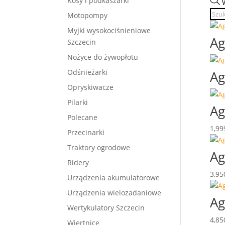
Kosy i podkaszarki
Motopompy
Myjki wysokociśnieniowe
Ag
Szczecin
Nożyce do żywopłotu
Odśnieżarki
Ag
Opryskiwacze
Pilarki
Ag
Polecane
1,99
Przecinarki
Traktory ogrodowe
Ag
Ridery
3,95
Urządzenia akumulatorowe
Urządzenia wielozadaniowe
Ag
Wertykulatory Szczecin
4,85
Wiertnice