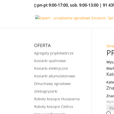
pn-pt 9:00-17:00, sob. 9:00-13:00 |
91 43
OFERTA
Stro
P
Agregaty prądotwórcze
Kosiarki spalinowe
Wysz
Kosiarki elektryczne
Mar
Kat
Kosiarki akumulatorowe
Kate
Dmuchawy ogrodowe
Zna
Glebogryzarki
Znac
Roboty koszące Husqvarna
Wyśw
Roboty koszące Cedrus