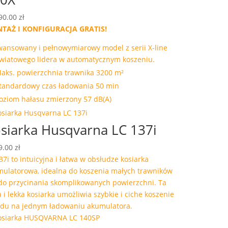
90.00
zł
TAŻ I KONFIGURACJA GRATIS!
ansowany i pełnowymiarowy model z serii X-line
wiatowego lidera w automatycznym koszeniu.
aks. powierzchnia trawnika 3200 m²
tandardowy czas ładowania 50 min
oziom hałasu zmierzony 57 dB(A)
siarka Husqvarna LC 137i
9.00
zł
37i to intuicyjna i łatwa w obsłudze kosiarka
ulatorowa, idealna do koszenia małych trawników
do przycinania skomplikowanych powierzchni. Ta
 i lekka kosiarka umożliwia szybkie i ciche koszenie
du na jednym ładowaniu akumulatora.