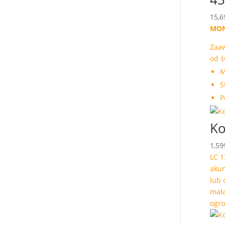
15,6
MON
Zaaw
od ś
M
S
P
Ko
1,59
LC 1
akum
lub 
mała
ogro