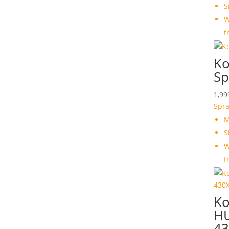
S
W
t
Ko
Sp
1,99
Spr
M
S
W
t
Ko
H
43