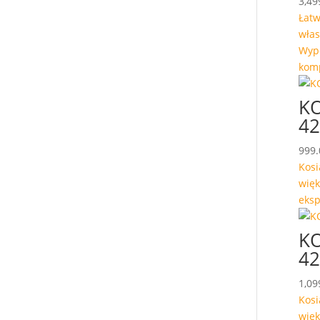
3,49
Łatw
włas
Wypo
komp
K
4
999
Kosi
więk
eksp
K
42
1,09
Kosi
więk