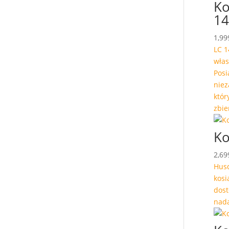
Ko
14
1,99
LC 1
włas
Posi
niez
któr
zbie
Ko
2,69
Husq
kosi
dost
nada