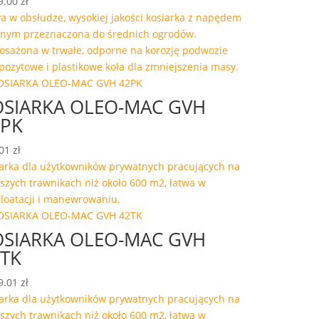
9.00
zł
a w obsłudze, wysokiej jakości kosiarka z napędem
nym przeznaczona do średnich ogrodów.
sażona w trwałe, odporne na korozję podwozie
ozytowe i plastikowe koła dla zmniejszenia masy.
OSIARKA OLEO-MAC GVH
2PK
.01
zł
arka dla użytkowników prywatnych pracujących na
szych trawnikach niż około 600 m2, łatwa w
loatacji i manewrowaniu.
OSIARKA OLEO-MAC GVH
TK
9.01
zł
arka dla użytkowników prywatnych pracujących na
szych trawnikach niż około 600 m2, łatwa w