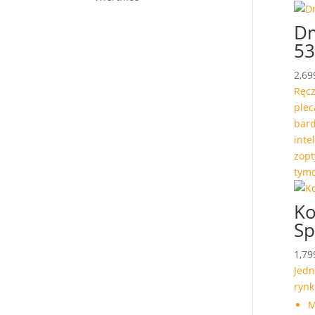
D
53
2,69
Ręc
plec
bard
inte
zopt
tym
Ko
Sp
1,79
Jedn
rynk
M