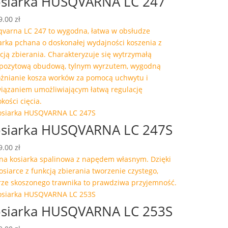
siarka HUSQVARNA LC 247
9.00
zł
varna LC 247 to wygodna, łatwa w obsłudze
arka pchana o doskonałej wydajności koszenia z
cją zbierania. Charakteryzuje się wytrzymałą
pozytową obudową, tylnym wyrzutem, wygodną
żnianie kosza worków za pomocą uchwytu i
iązaniem umożliwiającym łatwą regulację
kości cięcia.
siarka HUSQVARNA LC 247S
9.00
zł
a kosiarka spalinowa z napędem własnym. Dzięki
kosiarce z funkcją zbierania tworzenie czystego,
ze skoszonego trawnika to prawdziwa przyjemność.
siarka HUSQVARNA LC 253S