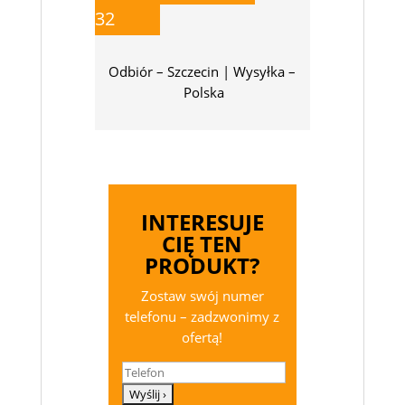
32
Odbiór – Szczecin | Wysyłka –
Polska
INTERESUJE
CIĘ TEN
PRODUKT?
Zostaw swój numer
telefonu – zadzwonimy z
ofertą!
Telefon