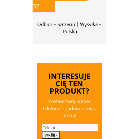
32
Odbiór – Szczecin | Wysyłka –
Polska
INTERESUJE
CIĘ TEN
PRODUKT?
Zostaw swój numer
telefonu – zadzwonimy z
ofertą!
Telefon