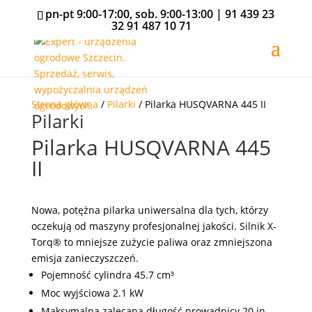
pn-pt 9:00-17:00, sob. 9:00-13:00 |
91 439 23
32
91 487 10 71
Strona główna
/
Pilarki
/ Pilarka HUSQVARNA 445 II
Pilarki
Pilarka HUSQVARNA 445
II
Nowa, potężna pilarka uniwersalna dla tych, którzy
oczekują od maszyny profesjonalnej jakości. Silnik X-
Torq® to mniejsze zużycie paliwa oraz zmniejszona
emisja zanieczyszczeń.
Pojemność cylindra 45.7 cm³
Moc wyjściowa 2.1 kW
Maksymalna zalecana długość prowadnicy 20 in