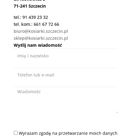
71-241 Szczecin
tel.: 91 439 23 32
tel. kom.: 661 67 72 66
biuro@kosiarki.szczecin.pl
sklep@kosiarki.szczecin.pl
Wyślij nam wiadomość
Imię
i
nazwisko
Telefon
lub
e-
Wiadomość
mail
Zgoda
Wyrażam zgodę na przetwarzanie moich danych