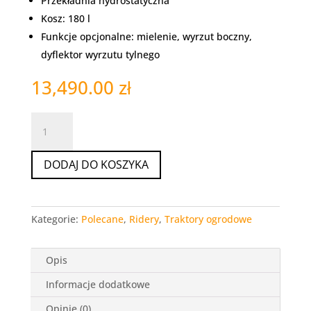
Przekładnia hydrostatyczna
Kosz: 180 l
Funkcje opcjonalne: mielenie, wyrzut boczny,
dyflektor wyrzutu tylnego
13,490.00
zł
ilość
Traktor
DODAJ DO KOSZYKA
ogrodowy
Oleo-
Mac
Kategorie:
Polecane
,
Ridery
,
Traktory ogrodowe
Mistral
72/12,5
Opis
KH
Informacje dodatkowe
Opinie (0)