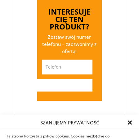
INTERESUJE
CIĘ TEN
PRODUKT?
Zostaw swój numer
telefonu – zadzwonimy z
ofertą!
Telefon
SZANUJEMY PRYWATNOŚĆ
Informacje dodatkowe
Ta strona korzysta z plików cookies. Cookies niezbędne do