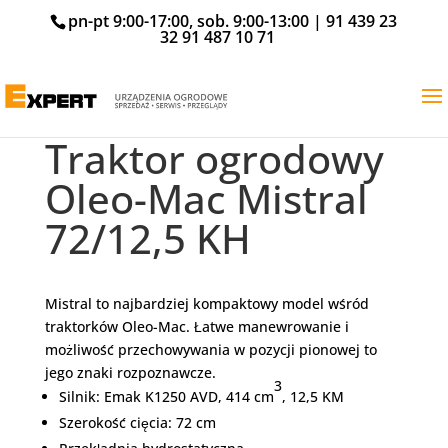
pn-pt 9:00-17:00, sob. 9:00-13:00 |
91 439 23
32
91 487 10 71
Strona główna
/
Polecane
/ Traktor ogrodowy Oleo-
Mac Mistral 72/12,5 KH
Traktory ogrodowe
Traktor ogrodowy
Oleo-Mac Mistral
72/12,5 KH
Mistral to najbardziej kompaktowy model wśród
traktorków Oleo-Mac. Łatwe manewrowanie i
możliwość przechowywania w pozycji pionowej to
jego znaki rozpoznawcze.
3
Silnik: Emak K1250 AVD, 414 cm
, 12,5 KM
Szerokość cięcia: 72 cm