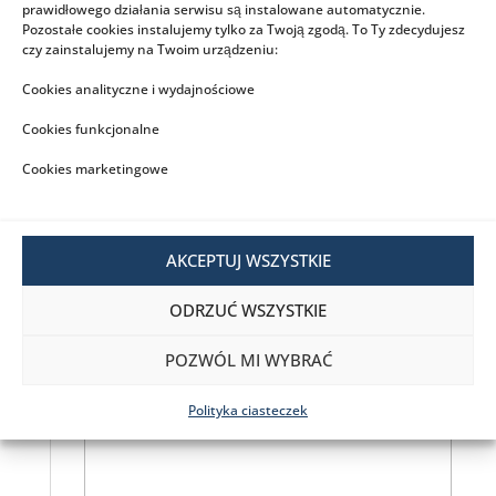
prawidłowego działania serwisu są instalowane automatycznie.
Rodzaj Produktu
PROMOCJA
,
RATY 0%
Pozostałe cookies instalujemy tylko za Twoją zgodą. To Ty zdecydujesz
czy zainstalujemy na Twoim urządzeniu:
Cookies analityczne i wydajnościowe
Cookies funkcjonalne
Opinie
Cookies marketingowe
Na razie nie ma opinii o produkcie.
Napisz pierwszą opinię o „Traktor ogrodowy
AKCEPTUJ WSZYSTKIE
Oleo-Mac Mistral 72/12,5 KH”
Twój adres e-mail nie zostanie
ODRZUĆ WSZYSTKIE
opublikowany.
Wymagane pola są
oznaczone
*
POZWÓL MI WYBRAĆ
Twoja ocena
*
Polityka ciasteczek